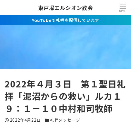
東戸塚エルシオン教会
MENU
YouTubeで礼拝を配信しています
2022年４月３日 第１聖日礼
拝「泥沼からの救い」ルカ１
９：１－１０中村和司牧師
投稿日
カテゴリー
2022年4月22日
礼拝メッセージ