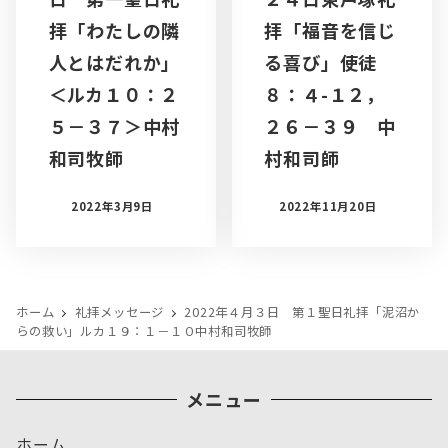
拝「わたしの隣
拝「福音を信じ
人とはだれか」
る喜び」使徒
＜ルカ１０：２
８：４-１２，
５－３７＞中村
２６－３９ 中
和司牧師
村和司師
2022年3月9日
2022年11月20日
ホーム
礼拝メッセージ
2022年４月３日 第１聖日礼拝「泥沼か
らの救い」ルカ１９：１－１０中村和司牧師
メニュー
ホーム