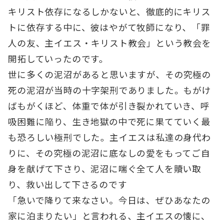
キリスト依存になるしかないと、徹底的にキリス
トに依存する中に、彼はやがて牧師になり、「罪
人の友、主イエス・キリスト教会」という教会を
開拓していったのです。
世に多くの泥沼があると思いますが、その究極の
死の泥沼が当時の十字架刑でありました。もがけ
ばもがくほど、体重で体が引き裂かれていき、呼
吸困難に陥り、生き地獄の中で死に果てていく最
も恐ろしい極刑でした。主イエスは私達の身代わ
りに、その究極の泥沼に底なしの愛をもってご自
身を献げて下さり、泥沼に喘ぐ全て人を贖い取
り、救い出して下さるのです
「急いで降りて来なさい。今日は、ぜひあなたの
家に泊まりたい」と言われる、主イエスの懐に、