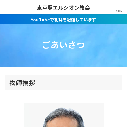
東戸塚エルシオン教会
MENU
YouTubeで礼拝を配信しています
ごあいさつ
牧師挨拶