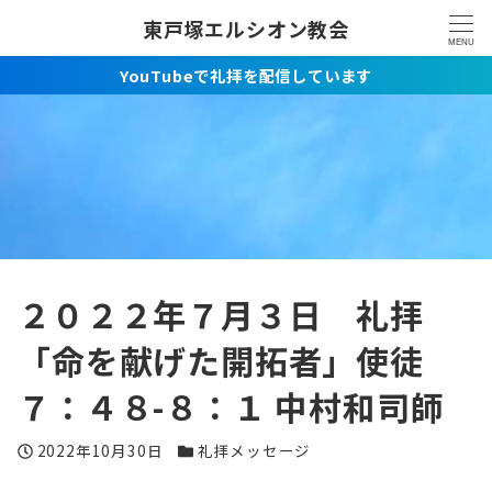
東戸塚エルシオン教会
MENU
YouTubeで礼拝を配信しています
２０２２年７月３日 礼拝
「命を献げた開拓者」使徒
７：４８-８：１ 中村和司師
投稿日
カテゴリー
2022年10月30日
礼拝メッセージ