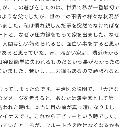
たが、この遊びをしたのは、世界で私が一番最初で
のような父でしたが、世の中の事情や様々な状況が
いました。私は慣れ親しんだ家を突然でなければな
ートと、なぜか圧力鍋をもって家を出ました。なぜ
。人間は追い詰められると、面白い事をすると思い
であると思っていた、家、温かい家庭、隣近所から
日突然簡単に失われるものだという事がわかったの
ていました。若いし、圧力鍋もあるので頑張れると
なってしまったのです。主治医の説明で、「大きな
のダメージを考えると、あなたは演奏家として第一
言われた時は、本当に目の前が真っ暗になりまし
マイナスです。これからデビューという時でした。
っていたところが、フルートさえ吹けなくなるかも