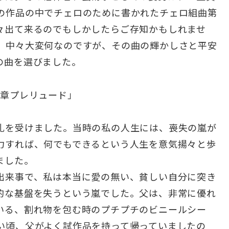
の作品の中でチェロのために書かれたチェロ組曲第
々出て来るのでもしかしたらご存知かもしれませ
、中々大変何なのですが、その曲の輝かしさと平安
の曲を選びました。
楽章プレリュード」
礼を受けました。当時の私の人生には、喪失の嵐が
力すれば、何でもできるという人生を意気揚々と歩
ました。
出来事で、私は本当に愛の無い、貧しい自分に突き
的な基盤を失うという嵐でした。父は、非常に優れ
いる、割れ物を包む時のプチプチのビニールシー
い頃、父がよく試作品を持って帰っていましたの