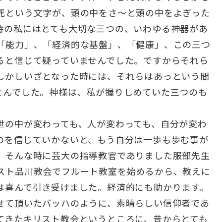
死という文字が、頭の中をさ～と頭の中をよぎった
時の私にはとても大切な三つの、いわゆる神器があ
「能力」、「経済的な基盤」、「健康」、この三つ
ると信じて疑っていませんでした。ですからそれら
しかしいざとなった時には、それらはあっという間
せんでした。神様は、私が握りしめていた三つのも
世の中が変わっても、人が変わっても、自分が変わ
のを信じていかないと、もう自分は一歩も歩む事が
。そんな時に芸大の指導教官でありました服部先生
スト品川教会でフルート教室を始めるから、教えに
は喜んで引き受けました。経済的にも助かります。
せて頂いたバッハのように、素晴らしい信仰者であ
てきたキリスト教会というところに、昔からとても