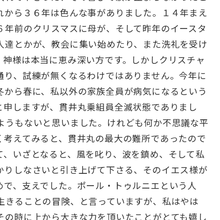
れから３６年は色んな事がありました。１４年まえ
６年前のクリスマスに母が、そして昨年のイースタ
人達とかが、教会に集い始めたり、また洗礼を受け
。神様は本当に恵み深い方です。しかしクリスチャ
通り、試練が無くなるわけではありません。今年に
冬から春に、私以外の家族全員が病気になるという
と申しますが、貫井丸乗組員全滅状態でありまし
ようもないと思いました。けれども何か不思議な平
く考えてみると、貫井丸の最大の難所であったので
て、いざとなると、風を叱り、波を鎮め、そして私
かりしなさいと引き上げて下さる、そのイエス様が
めで、支えでした。ポール・トゥルニエという人
生きることの冒険、と言っていますが、私はやは
その時に上から大きな力を頂いたことがとても嬉し