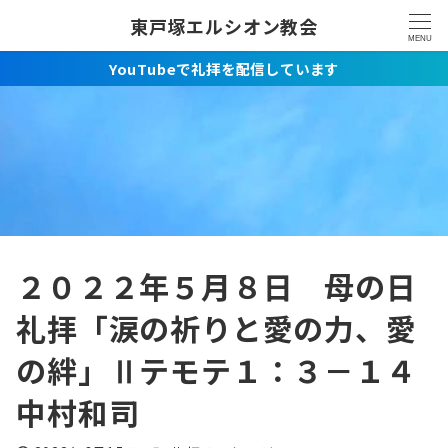
東戸塚エルシオン教会
MENU
YouTubeで礼拝を配信しています
２０２２年５月８日 母の日
礼拝「涙の祈りと愛の力、愛
の絆」Ⅱテモテ１：３－１４
中村和司