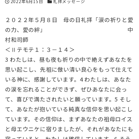
投稿日
カテゴリー
2022年6月15日
礼拝メッセージ
２０２２年５月８日 母の日礼拝「涙の祈りと愛
の力、愛の絆」 中
村和司師
＜Ⅱテモテ１：３－１４＞
3 わたしは、昼も夜も祈りの中で絶えずあなたを
思い起こし、先祖に倣い清い良心をもって仕えて
いる神に、感謝しています。4 わたしは、あなた
の涙を忘れることができず、ぜひあなたに会っ
て、喜びで満たされたいと願っています。5 そし
て、あなたが抱いている純真な信仰を思い起こし
ています。その信仰は、まずあなたの祖母ロイス
と母エウニケに宿りましたが、それがあなたにも
宿っていると、わたしは確信しています。6 そう